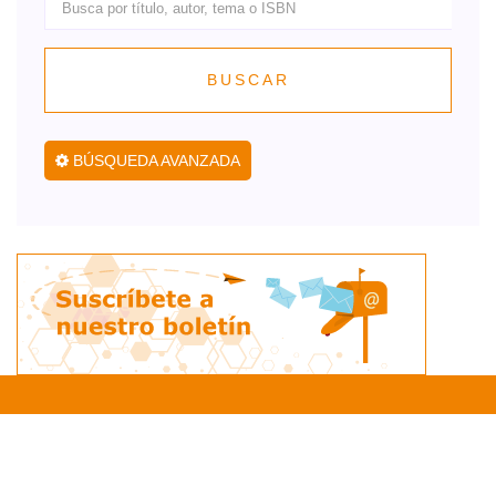
BUSCAR
BÚSQUEDA AVANZADA
RECTORIA GENERAL
AZCAPOTZALCO
CUAJIMALPA
IZTAPALAPA
LERMA
XOCHIMILCO
© COSECOM UAMX, SDS 2021