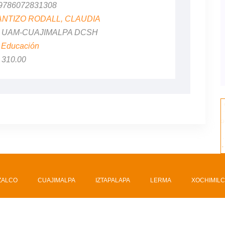
 9786072831308
ANTIZO RODALL, CLAUDIA
al: UAM-CUAJIMALPA DCSH
:
Educación
$ 310.00
ZALCO
CUAJIMALPA
IZTAPALAPA
LERMA
XOCHIMIL