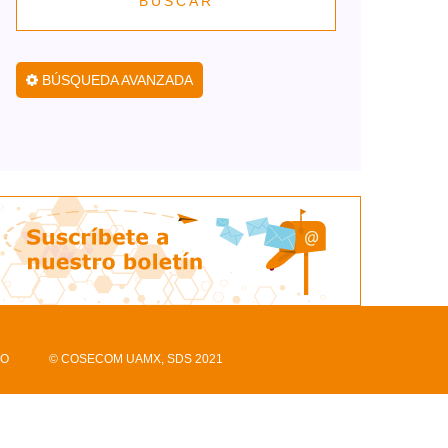
BUSCAR
BÚSQUEDA AVANZADA
CO
© COSECOM UAMX, SDS 2021