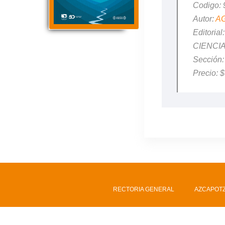
Codigo:
Autor:
A
Editori
CIENCI
Sección
Precio: 
RECTORIA GENERAL
AZCAPOT