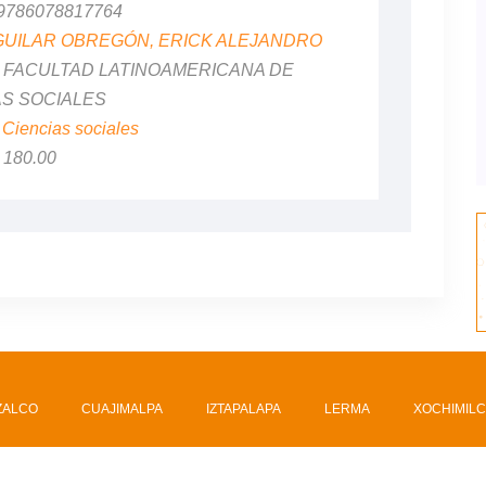
 9786078817764
GUILAR OBREGÓN, ERICK ALEJANDRO
al: FACULTAD LATINOAMERICANA DE
AS SOCIALES
:
Ciencias sociales
$ 180.00
ZALCO
CUAJIMALPA
IZTAPALAPA
LERMA
XOCHIMIL