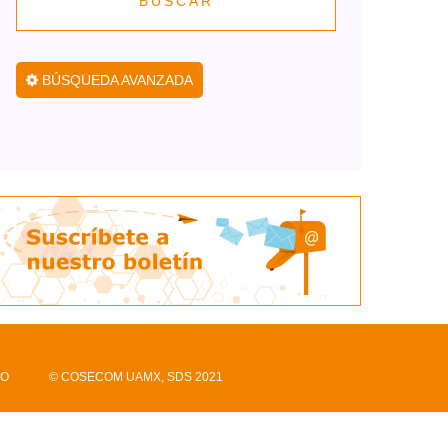
BUSCAR
BÚSQUEDA AVANZADA
CO
© COSECOM UAMX, SDS 2021