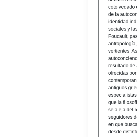
coto vedado d
de la autocon
identidad ind
sociales y la
Foucault, pa
antropología,
vertientes. A
autoconcienc
resultado de 
ofrecidas por
contemporane
antiguos grie
especialistas
que la filoso
se aleja del 
seguidores d
en que busca
desde distin