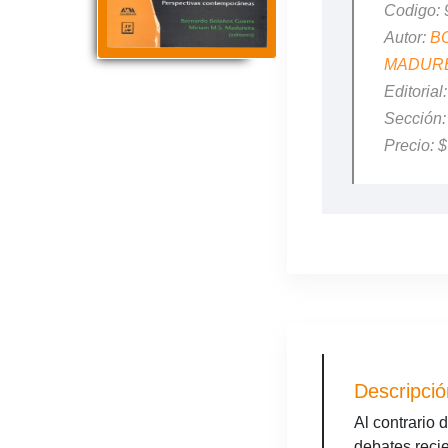
Codigo:
Autor:
B
MADUREI
Editori
Sección
Precio: 
Descripció
Al contrario 
debates recie