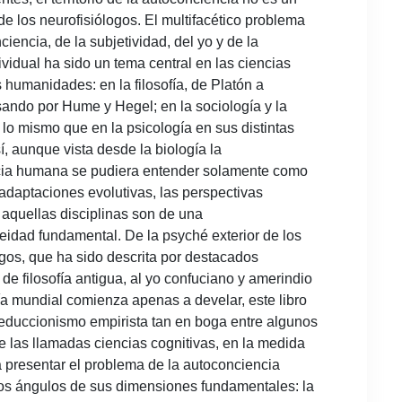
e los neurofisiólogos. El multifacético problema
ciencia, de la subjetividad, del yo y de la
ividual ha sido un tema central en las ciencias
s humanidades: en la filosofía, de Platón a
sando por Hume y Hegel; en la sociología y la
 lo mismo que en la psicología en sus distintas
sí, aunque vista desde la biología la
ia humana se pudiera entender solamente como
adaptaciones evolutivas, las perspectivas
 aquellas disciplinas son de una
idad fundamental. De la psyché exterior de los
gos, que ha sido descrita por destacados
 de filosofía antigua, al yo confuciano y amerindio
fía mundial comienza apenas a develar, este libro
reduccionismo empirista tan en boga entre algunos
e las llamadas ciencias cognitivas, en la medida
 presentar el problema de la autoconciencia
tos ángulos de sus dimensiones fundamentales: la