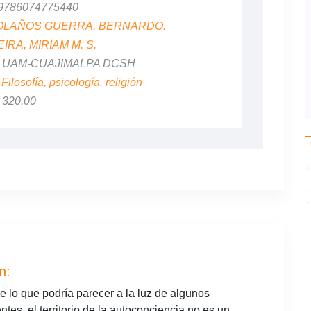
 9786074775440
OLAÑOS GUERRA, BERNARDO.
RA, MIRIAM M. S.
al: UAM-CUAJIMALPA DCSH
:
Filosofía, psicología, religión
$ 320.00
n:
de lo que podría parecer a la luz de algunos
ntes, el territorio de la autoconciencia no es un