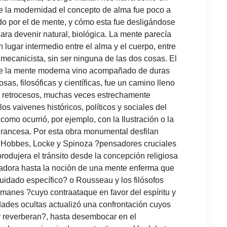
de la modernidad el concepto de alma fue poco a
do por el de mente, y cómo esta fue desligándose
para devenir natural, biológica. La mente parecía
n lugar intermedio entre el alma y el cuerpo, entre
o mecanicista, sin ser ninguna de las dos cosas. El
e la mente moderna vino acompañado de duras
osas, filosóficas y científicas, fue un camino lleno
 retrocesos, muchas veces estrechamente
los vaivenes históricos, políticos y sociales del
como ocurrió, por ejemplo, con la Ilustración o la
rancesa. Por esta obra monumental desfilan
 Hobbes, Locke y Spinoza ?pensadores cruciales
rodujera el tránsito desde la concepción religiosa
adora hasta la noción de una mente enferma que
uidado específico? o Rousseau y los filósofos
emanes ?cuyo contraataque en favor del espíritu y
dades ocultas actualizó una confrontación cuyos
 reverberan?, hasta desembocar en el