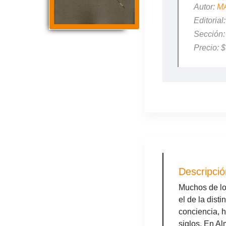
Autor:
M
Editori
Sección
Precio: 
Descripció
Muchos de los
el de la dist
conciencia, h
siglos. En A