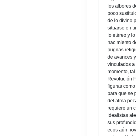
los albores 
poco sustitui
de lo divino 
situarse en u
lo etéreo y l
nacimiento d
pugnas religi
de avances y
vinculados a 
momento, tal 
Revolución F
figuras como
para que se p
del alma pec
requiere un c
idealistas al
sus profundi
ecos aún hoy