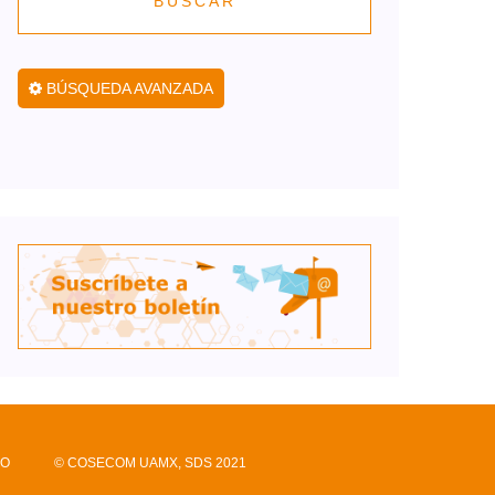
BUSCAR
BÚSQUEDA AVANZADA
CO
© COSECOM UAMX, SDS 2021